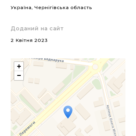
Україна
,
Чернігівська область
Доданий на сайт
2 Квітня 2023
+
−
Travelers' Map is loading...
If you see this after your
page is loaded completely,
leafletJS files are missing.