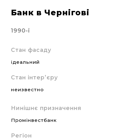
Банк в Чернігові
1990-і
Стан фасаду
ідеальний
Стан інтер’єру
неизвестно
Нинішнє призначення
Промінвестбанк
Регіон