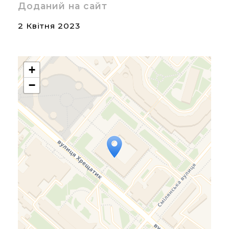
Доданий на сайт
2 Квітня 2023
+
−
Travelers' Map is loading...
If you see this after your
page is loaded completely,
leafletJS files are missing.