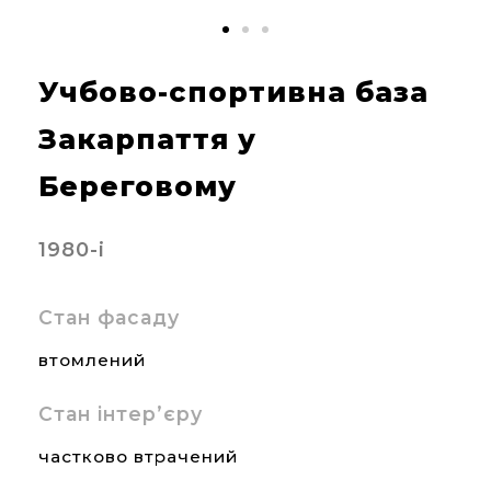
Учбово-спортивна база
Закарпаття у
Береговому
1980-і
Стан фасаду
втомлений
Стан інтер’єру
частково втрачений