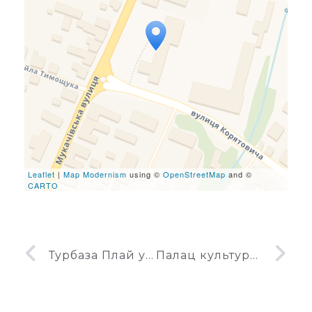
Travelers' Map is loading...
If you see this after your
page is loaded completely,
leafletJS files are missing.
Leaflet
|
Map Modernism
using ©
OpenStreetMap
and ©
CARTO
Турбаза Плай у Воловці
Палац культури геологів у Береговому