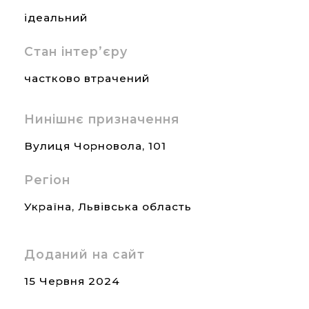
ідеальний
Стан інтер’єру
частково втрачений
Нинішнє призначення
Вулиця Чорновола, 101
Регіон
Україна
,
Львівська область
Доданий на сайт
15 Червня 2024