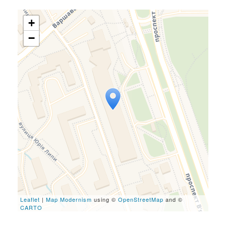
+
−
Travelers' Map is loading...
If you see this after your
page is loaded completely,
leafletJS files are missing.
Leaflet
|
Map Modernism
using ©
OpenStreetMap
and ©
CARTO