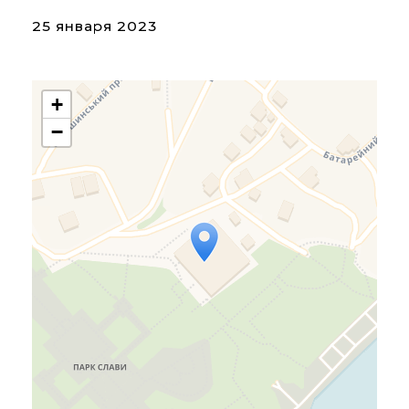
25 января 2023
+
−
Travelers' Map is loading...
If you see this after your
page is loaded completely,
leafletJS files are missing.