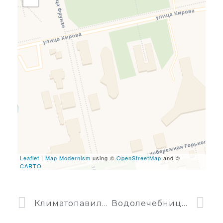
Travelers' Map is loading...
If you see this after your
page is loaded completely,
leafletJS files are missing.
Leaflet
|
Map Modernism
using ©
OpenStreetMap
and ©
CARTO
Климатопавильоны в Евпатории
Водолечебница в Евпатории