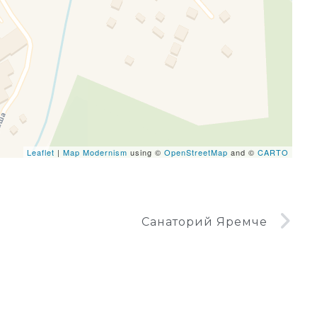
eafletJS files are missing.
Leaflet
|
Map Modernism
using ©
OpenStreetMap
and ©
CARTO
Санаторий Яремче