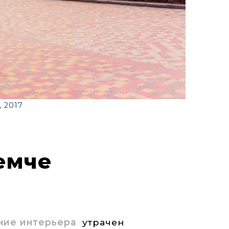
, 2017
емче
ние интерьера
утрачен