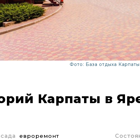
Фото: База отдыха Карпаты
орий Карпаты в Яр
асада
евроремонт
Состоя