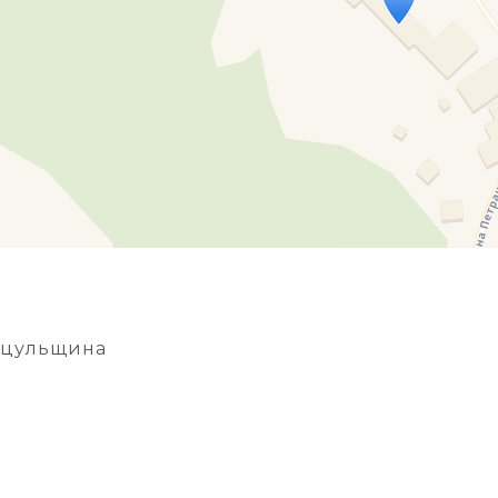
Travelers' Map is loading...
If you see this after your page is loaded completely, l
уцульщина