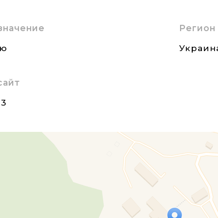
значение
Регион
ию
Украин
сайт
23