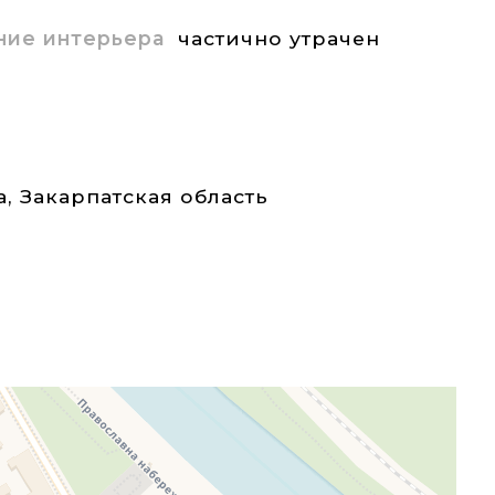
ние интерьера
частично утрачен
а
,
Закарпатская область