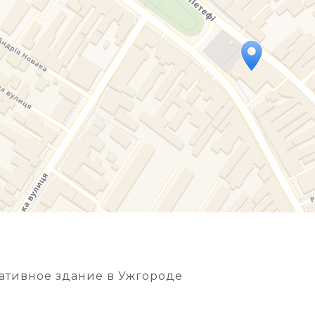
Travelers' Map is loading...
If you see this after your page is loaded completely, l
тивное здание в Ужгороде