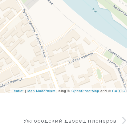
eafletJS files are missing.
Leaflet
|
Map Modernism
using ©
OpenStreetMap
and ©
CARTO
Ужгородский дворец пионеров