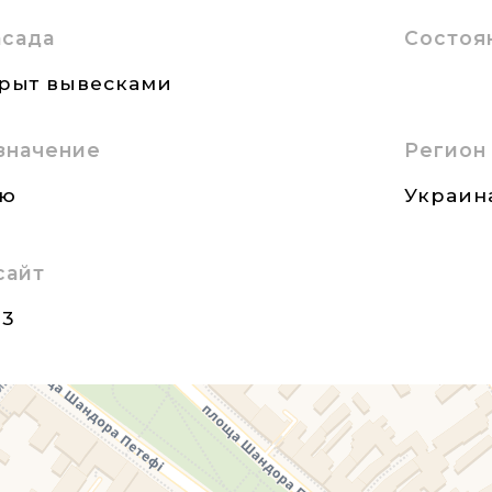
асада
Состоя
крыт вывесками
значение
Регион
ию
Украин
сайт
23