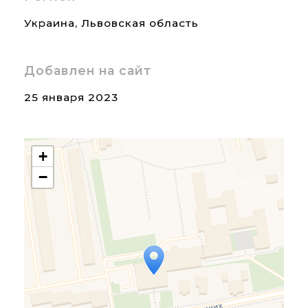
Украина
,
Львовская область
Добавлен на сайт
25 января 2023
+
−
Travelers' Map is loading...
If you see this after your
page is loaded completely,
leafletJS files are missing.