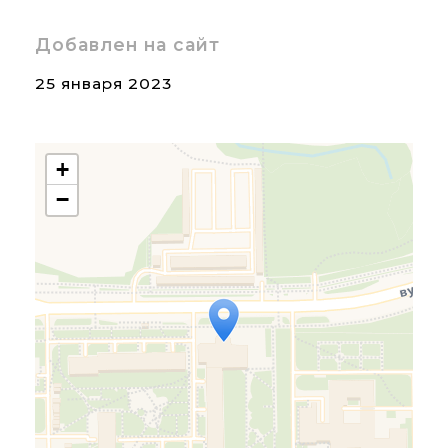
Добавлен на сайт
25 января 2023
+
−
Travelers' Map is loading...
If you see this after your
page is loaded completely,
leafletJS files are missing.