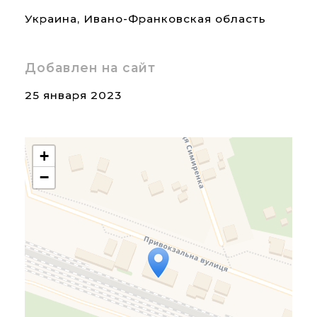
Украина
,
Ивано-Франковская область
Добавлен на сайт
25 января 2023
+
−
Travelers' Map is loading...
If you see this after your
page is loaded completely,
leafletJS files are missing.