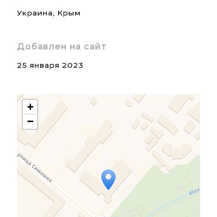
Украина
,
Крым
Добавлен на сайт
25 января 2023
+
−
Travelers' Map is loading...
If you see this after your
page is loaded completely,
leafletJS files are missing.