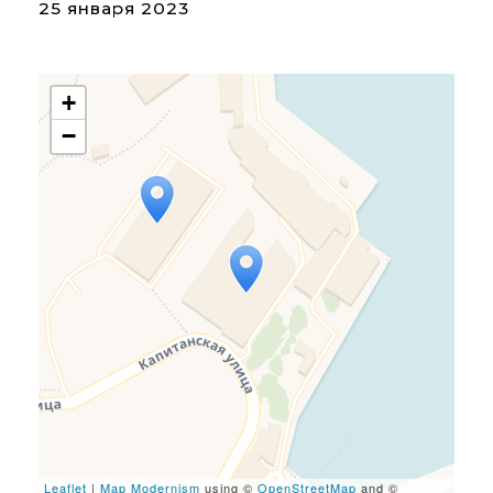
25 января 2023
+
−
Travelers' Map is loading...
If you see this after your
page is loaded completely,
leafletJS files are missing.
Leaflet
|
Map Modernism
using ©
OpenStreetMap
and ©