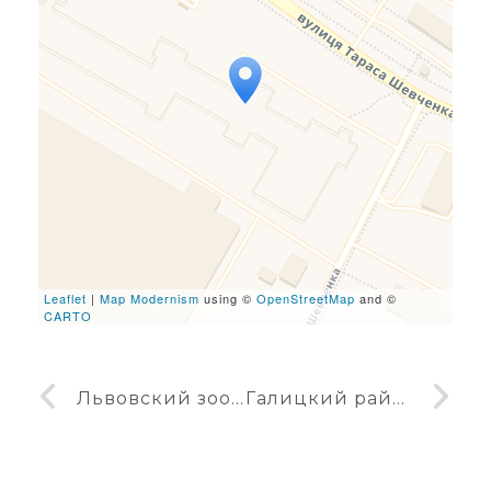
Travelers' Map is loading...
If you see this after your
page is loaded completely,
leafletJS files are missing.
Leaflet
|
Map Modernism
using ©
OpenStreetMap
and ©
CARTO
Львовский зооветеринарный институт, новый корпус
Галицкий районный суд Львова