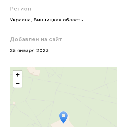
Регион
Украина
,
Винницкая область
Добавлен на сайт
25 января 2023
+
−
Travelers' Map is loading...
If you see this after your
page is loaded completely,