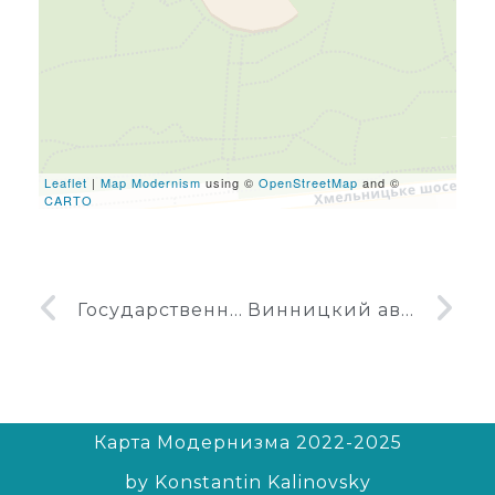
leafletJS files are missing.
Leaflet
|
Map Modernism
using ©
OpenStreetMap
and ©
CARTO
Государственное казначейство Винницкой области
Винницкий автовокзал Западный
Карта Модернизма 2022-2025
by Konstantin Kalinovsky