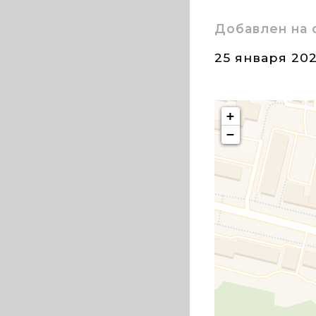
Добавлен на 
25 января 20
+
−