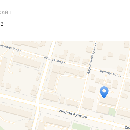
сайт
23
Travelers' Map is loading...
If you see this after your page is loaded completely, l