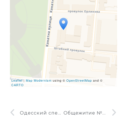
Travelers' Map is loading...
If you see this after your
page is loaded completely,
leafletJS files are missing.
Leaflet
|
Map Modernism
using ©
OpenStreetMap
and ©
CARTO
Одесский специальный проектно-конструкторский институт
Общежитие №5 ОГАУ