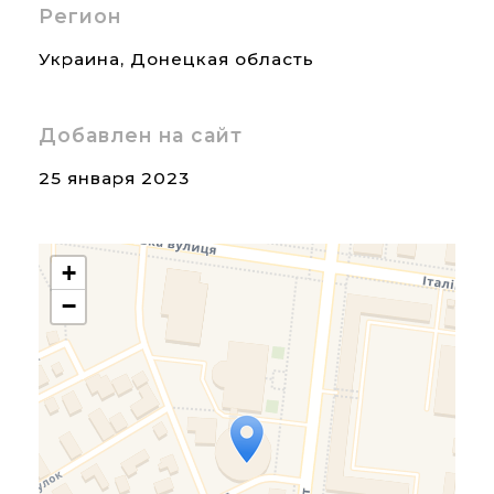
Регион
Украина
,
Донецкая область
Добавлен на сайт
25 января 2023
+
−
Travelers' Map is loading...
If you see this after your
page is loaded completely,
leafletJS files are missing.