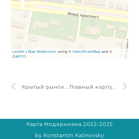
leafletJS files are missing.
Leaflet
|
Map Modernism
using ©
OpenStreetMap
and ©
CARTO
Крытый рынок в Кировограде
Главный корпус завода Антонов
Карта Модернизма 2022-2025
by Konstantin Kalinovsky