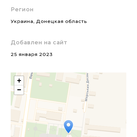
Регион
Украина
,
Донецкая область
Добавлен на сайт
25 января 2023
+
−
Travelers' Map is loading...
If you see this after your
page is loaded completely,