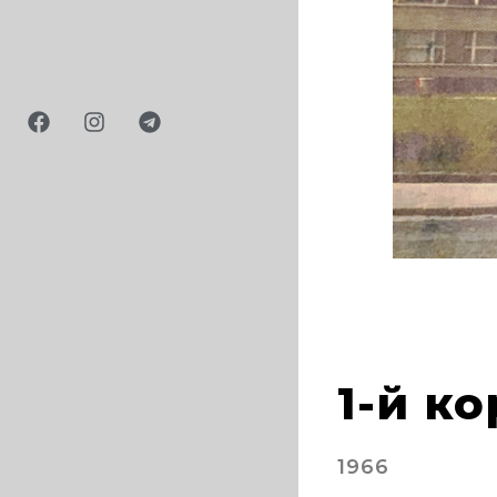
21
1-й к
1966