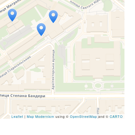
eafletJS files are missing.
Leaflet
|
Map Modernism
using ©
OpenStreetMap
and ©
CARTO