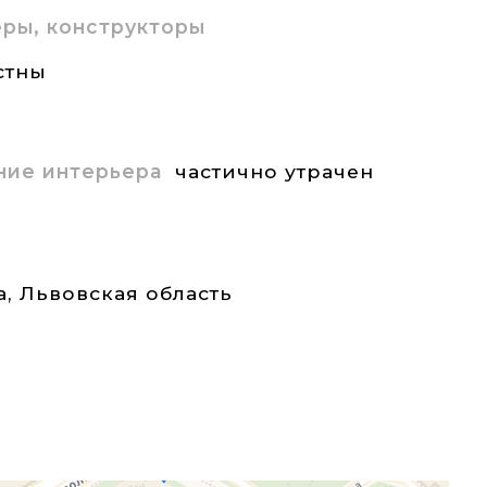
ры, конструкторы
стны
ние интерьера
частично утрачен
а
,
Львовская область