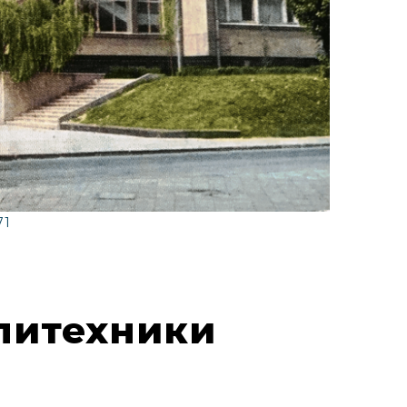
71
олитехники