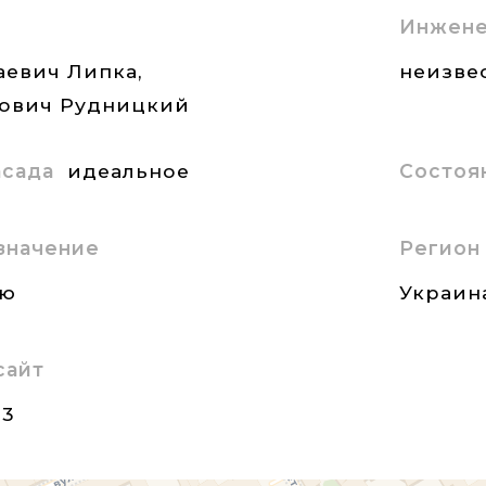
Инжене
евич Липка,
неизве
ович Рудницкий
асада
идеальное
Состоя
значение
Регион
ию
Украин
сайт
23