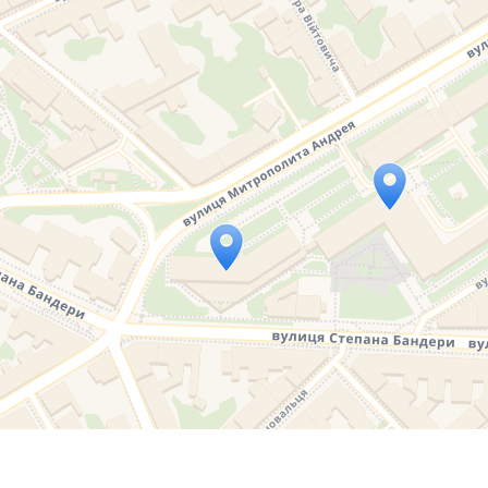
Travelers' Map is loading...
If you see this after your page is loaded completely, l