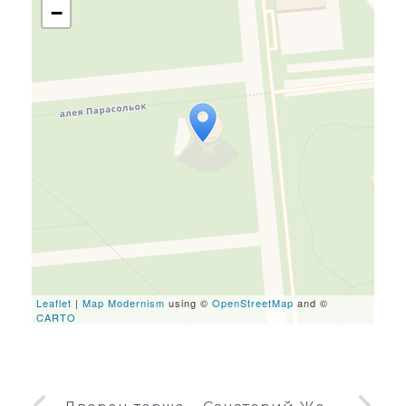
−
Travelers' Map is loading...
If you see this after your
page is loaded completely,
leafletJS files are missing.
Leaflet
|
Map Modernism
using ©
OpenStreetMap
and ©
CARTO