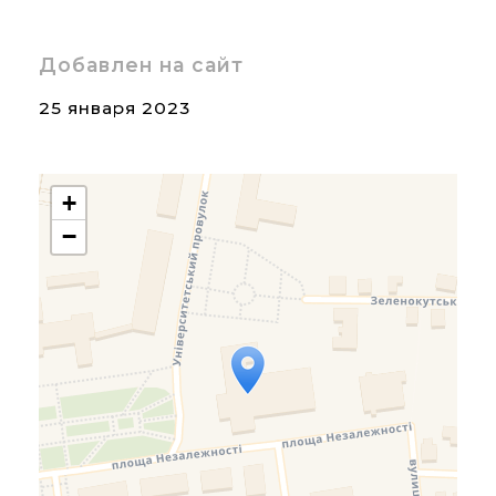
Добавлен на сайт
25 января 2023
+
−
Travelers' Map is loading...
If you see this after your
page is loaded completely,
leafletJS files are missing.