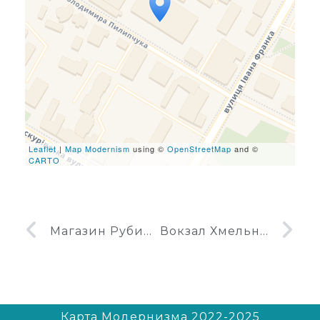
Travelers' Map is loading...
If you see this after your
page is loaded completely,
leafletJS files are missing.
Leaflet
|
Map Modernism
using ©
OpenStreetMap
and ©
CARTO
Магазин Рубин в Хмельницком
Вокзал Хмельницкий
Карта Модернизма 2022-2025