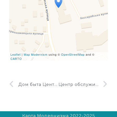
Travelers' Map is loading...
If you see this after your
page is loaded completely,
leafletJS files are missing.
Leaflet
|
Map Modernism
using ©
OpenStreetMap
and ©
CARTO
Дом быта Центральный в Харькове
Центр обслуживания ЕС ЭВМ
Карта Модернизма 2022-2025