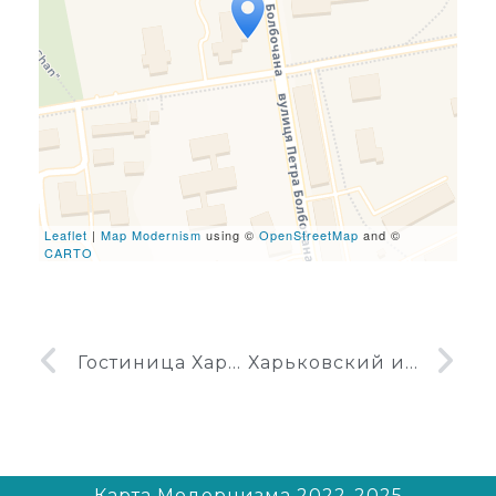
Travelers' Map is loading...
If you see this after your
page is loaded completely,
leafletJS files are missing.
Leaflet
|
Map Modernism
using ©
OpenStreetMap
and ©
CARTO
Гостиница Харьков (16-этажный корпус)
Харьковский институт общественного питания
Карта Модернизма 2022-2025