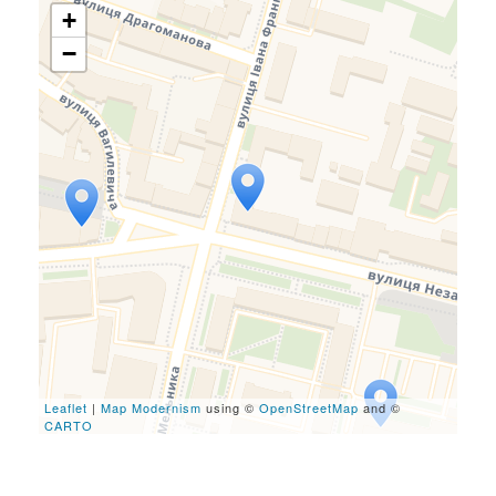
+
−
Travelers' Map is loading...
If you see this after your
page is loaded completely,
leafletJS files are missing.
Leaflet
|
Map Modernism
using ©
OpenStreetMap
and ©
CARTO