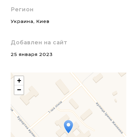
Регион
Украина
,
Киев
Добавлен на сайт
25 января 2023
+
−
Travelers' Map is loading...
If you see this after your
page is loaded completely,