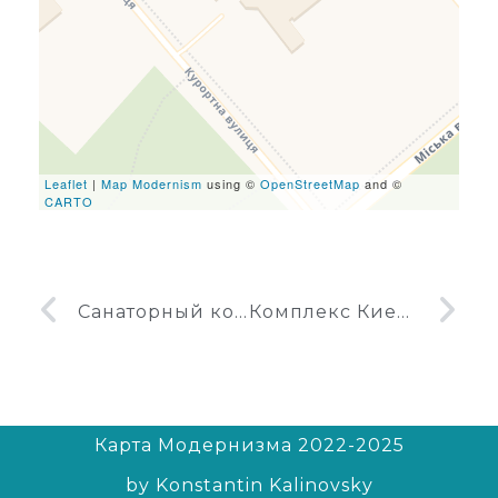
leafletJS files are missing.
Leaflet
|
Map Modernism
using ©
OpenStreetMap
and ©
CARTO
Санаторный комплекс Пуща-Водица
Комплекс Киевской больницы № 1
Карта Модернизма 2022-2025
by Konstantin Kalinovsky