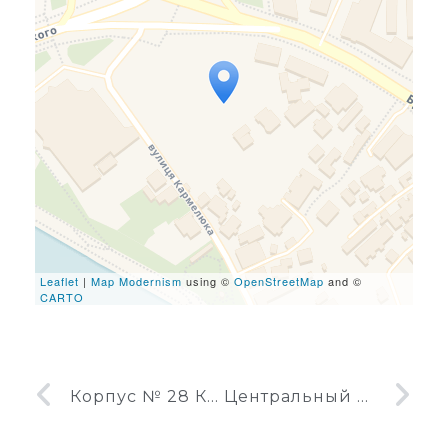
Travelers' Map is loading...
If you see this after your
page is loaded completely,
leafletJS files are missing.
Leaflet
|
Map Modernism
using ©
OpenStreetMap
and ©
CARTO
Корпус № 28 КПИ
Центральный автовокзал Винница