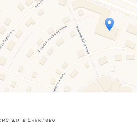
Travelers' Map is loading...
If you see this after your page is loaded completely, l
ристалл в Енакиево