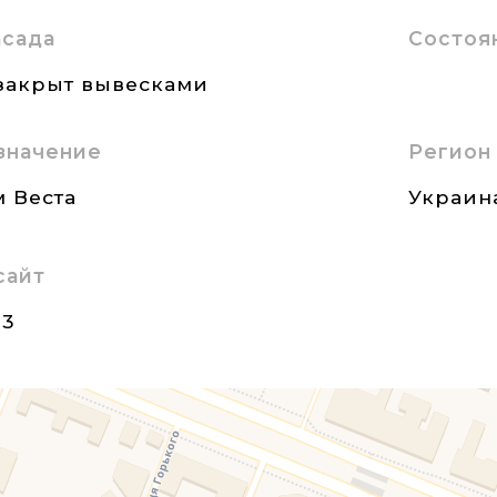
асада
Состоя
закрыт вывесками
значение
Регион
 Веста
Украин
сайт
23