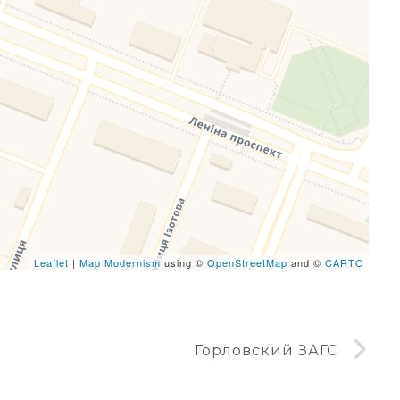
eafletJS files are missing.
Leaflet
|
Map Modernism
using ©
OpenStreetMap
and ©
CARTO
Горловский ЗАГС