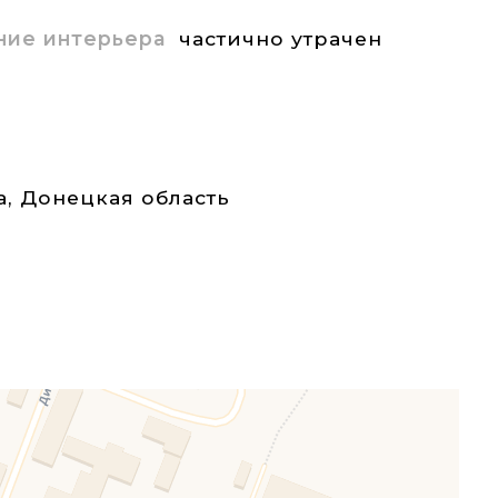
ние интерьера
частично утрачен
а
,
Донецкая область