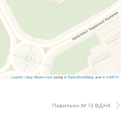
eafletJS files are missing.
Leaflet
|
Map Modernism
using ©
OpenStreetMap
and ©
CARTO
Павильон № 13 ВДНХ