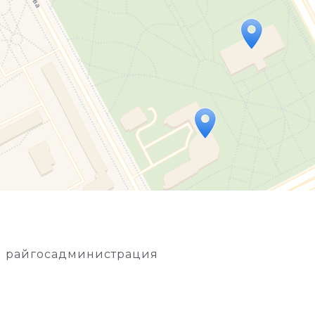
Travelers' Map is loading...
If you see this after your page is loaded completely, l
я райгосадминистрация