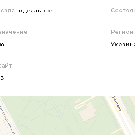
асада
идеальное
Состоя
значение
Регион
ию
Украин
сайт
23