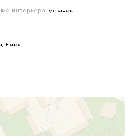
ние интерьера
утрачен
а
,
Киев