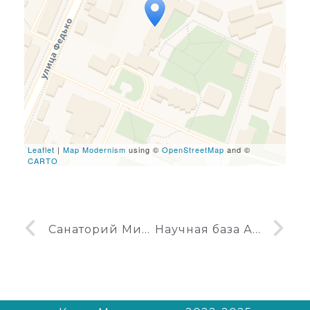
Travelers' Map is loading...
If you see this after your
page is loaded completely,
leafletJS files are missing.
Leaflet
|
Map Modernism
using ©
OpenStreetMap
and ©
CARTO
Санаторий Минобороны в Феодосии, корпус № 1
Научная база Ай-Петри в Феодосии