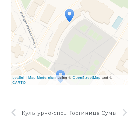
Travelers' Map is loading...
If you see this after your
page is loaded completely,
leafletJS files are missing.
Leaflet
|
Map Modernism
using ©
OpenStreetMap
and ©
CARTO
Культурно-спортивный комплекс Сучасник в Гуляйполе
Гостиница Сумы