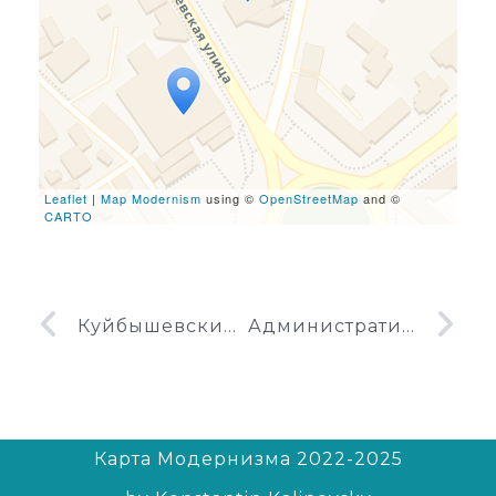
page is loaded completely,
leafletJS files are missing.
Leaflet
|
Map Modernism
using ©
OpenStreetMap
and ©
CARTO
Куйбышевский рынок в Симферополе
Административное здание в Симферополе
Карта Модернизма 2022-2025