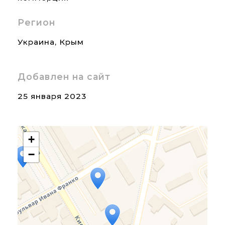
Регион
Украина
,
Крым
Добавлен на сайт
25 января 2023
+
−
Travelers' Map is loading...
If you see this after your