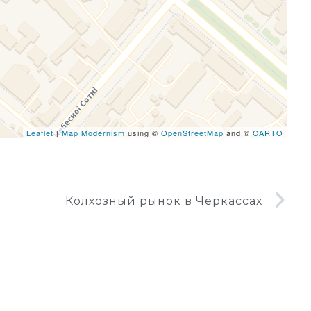
eafletJS files are missing.
Leaflet
|
Map Modernism
using ©
OpenStreetMap
and ©
CARTO
Колхозный рынок в Черкассах