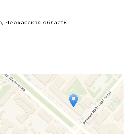
а
,
Черкасская область