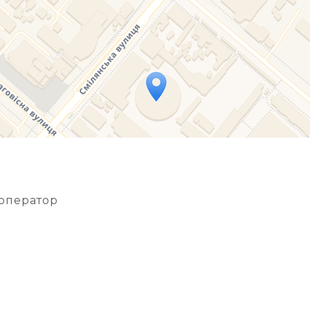
If you see this after your page is loaded completely, l
оператор