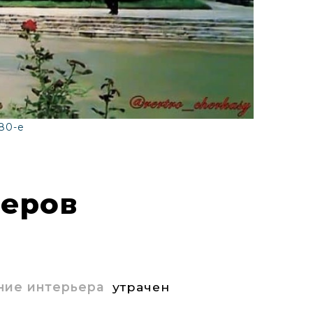
80-е
неров
ние интерьера
утрачен