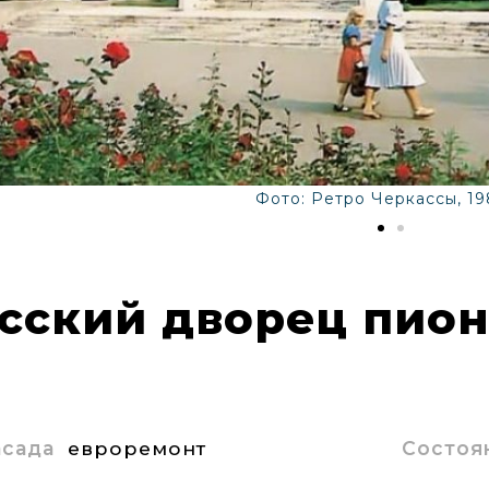
Фото: Ретро Черкассы, 19
сский дворец пио
асада
евроремонт
Состоя