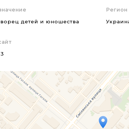
значение
Регион
ворец детей и юношества
Украин
сайт
23
Travelers' Map is loading...