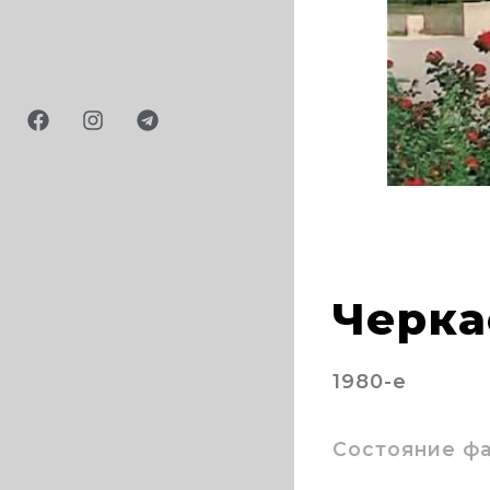
019
Черка
1980-е
Состояние ф