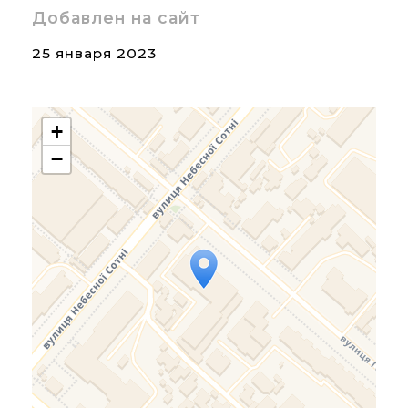
Добавлен на сайт
25 января 2023
+
−
Travelers' Map is loading...
If you see this after your
page is loaded completely,
leafletJS files are missing.