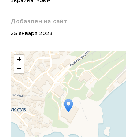
Украина
,
Крым
Добавлен на сайт
25 января 2023
+
−
Travelers' Map is loading...
If you see this after your
page is loaded completely,
leafletJS files are missing.