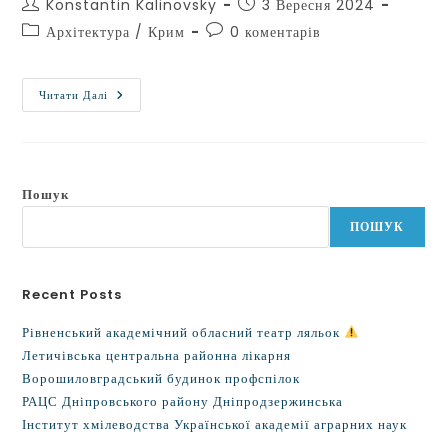
Konstantin Kalinovsky
3 Вересня 2024
Архітектура
/
Крим
0 коментарів
Читати Далі
Пошук
ПОШУК
Recent Posts
Рівненський академічний обласний театр ляльок
Летичівська центральна районна лікарня
Ворошиловградський будинок профспілок
РАЦС Дніпровського району Дніпродзержинська
Інститут хмілеводства Української академії аграрних наук