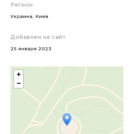
Регион
Украина
,
Киев
Добавлен на сайт
25 января 2023
+
−
Travelers' Map is loading...
If you see this after your
page is loaded completely,